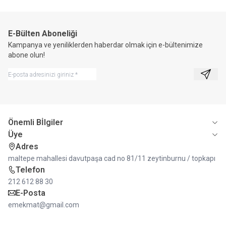
E-Bülten Aboneliği
Kampanya ve yeniliklerden haberdar olmak için e-bültenimize
abone olun!
Kayıt 
Önemli Bİlgiler
Üye
Adres
maltepe mahallesi davutpaşa cad no 81/11 zeytinburnu / topkapı
Telefon
212 612 88 30
E-Posta
emekmat@gmail.com