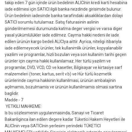
takip eden 7 gün içinde ürün bedelinin ALICInin kredi karti hesabina
iade edilmesi için SATICI ilgili banka nezdinde girisimde bulunur.
Ürün bedelinin iadesinde banka tarafindaki aksakliklardan dolayi
SATICI sorumlu tutulamaz. Satış faturasinin aslinin
gönderilmemesi durumunda katma deger vergisi ve varsa diger
yasal yükümlülükler iade edilmez. Cayma hakki nedeni ile iade
edilen ürünün kargo bedeli ALICIya aittir. Ayrica, niteligi itibariyla
iade edilemeyecek ürünler, tek kullanimlik ürünler, kopyalanabilir
yazilim ve programlar, hizli bozulan veya son kullanim tarihi geçen
ürünler için cayma hakki kullanılamaz. Her türlü yazilim ve
programlar, DVD, VCD, CD ve kasetler, Bilgisayar ve kirtasiye sarf
malzemeleri (toner, kartus, serit v.b) ve Hür türlü kozmetik
ürünlerinde cayma hakkinin kullanilmasi, ürünün ambalajinin
açilmamis, bozulmamis ve ürünün kullanilmamis olmasi sartina
baglidir.
Madde - 7
YETKİLİ MAHKEME:
Is bu sözlesmenin uygulanmasinda, Sanayi ve Ticaret
Bakanliginca ilan edilen degere kadar Tüketici Hakem Heyetleri ile
ALICInin veya SATICInin yerlesim yerindeki TÜKETICI