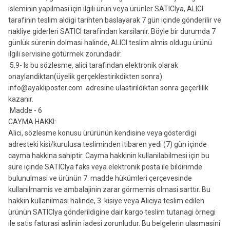
isleminin yapilmasi için ilgili ürün veya ürünler SATICIya, ALICI
tarafinin teslim aldigi tarihten baslayarak 7 gün içinde gönderilir ve
nakliye giderleri SATICI tarafindan karsilanir. Böyle bir durumda 7
günlük sürenin dolmasi halinde, ALICI teslim almis oldugu ürünü
ilgili servisine götürmek zorundadir.
5.9- Is bu sözlesme, alici tarafindan elektronik olarak
onaylandiktan(üyelik gerçeklestirikdikten sonra)
info@ayakliposter.com adresine ulastirildiktan sonra geçerlilik
kazanir.
Madde - 6
CAYMA HAKKI:
Alici, sözlesme konusu ürürünün kendisine veya gösterdigi
adresteki kisi/kurulusa tesliminden itibaren yedi (7) gün içinde
cayma hakkina sahiptir. Cayma hakkinin kullanilabilmesi için bu
süre içinde SATICIya faks veya elektronik posta ile bildirimde
bulunulmasi ve ürünün 7. madde hükümleri çerçevesinde
kullanilmamis ve ambalajinin zarar görmemis olmasi sarttir. Bu
hakkin kullanilmasi halinde, 3. kisiye veya Aliciya teslim edilen
ürünün SATICIya gönderildigine dair kargo teslim tutanagi örnegi
ile satis faturasi aslinin iadesi zorunludur. Bu belgelerin ulasmasini