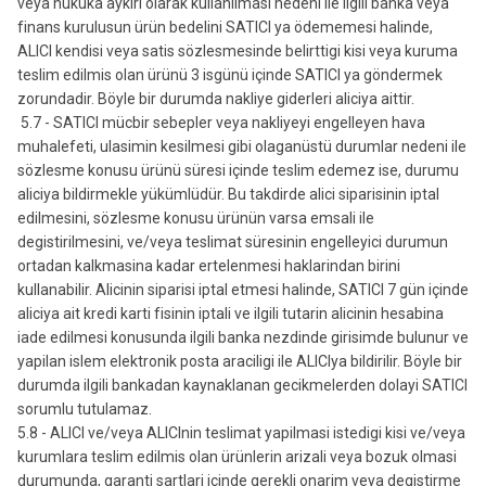
veya hukuka aykiri olarak kullanilmasi nedeni ile ilgili banka veya
finans kurulusun ürün bedelini SATICI ya ödememesi halinde,
ALICI kendisi veya satis sözlesmesinde belirttigi kisi veya kuruma
teslim edilmis olan ürünü 3 isgünü içinde SATICI ya göndermek
zorundadir. Böyle bir durumda nakliye giderleri aliciya aittir.
5.7 - SATICI mücbir sebepler veya nakliyeyi engelleyen hava
muhalefeti, ulasimin kesilmesi gibi olaganüstü durumlar nedeni ile
sözlesme konusu ürünü süresi içinde teslim edemez ise, durumu
aliciya bildirmekle yükümlüdür. Bu takdirde alici siparisinin iptal
edilmesini, sözlesme konusu ürünün varsa emsali ile
degistirilmesini, ve/veya teslimat süresinin engelleyici durumun
ortadan kalkmasina kadar ertelenmesi haklarindan birini
kullanabilir. Alicinin siparisi iptal etmesi halinde, SATICI 7 gün içinde
aliciya ait kredi karti fisinin iptali ve ilgili tutarin alicinin hesabina
iade edilmesi konusunda ilgili banka nezdinde girisimde bulunur ve
yapilan islem elektronik posta araciligi ile ALICIya bildirilir. Böyle bir
durumda ilgili bankadan kaynaklanan gecikmelerden dolayi SATICI
sorumlu tutulamaz.
5.8 - ALICI ve/veya ALICInin teslimat yapilmasi istedigi kisi ve/veya
kurumlara teslim edilmis olan ürünlerin arizali veya bozuk olmasi
durumunda, garanti sartlari içinde gerekli onarim veya degistirme