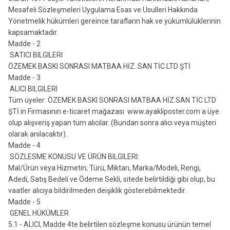
Mesafeli Sözleşmeleri Uygulama Esas ve Usulleri Hakkında
Yönetmelik hükümleri gereince tarafların hak ve yükümlülüklerinin
kapsamaktadır.
Madde - 2
SATICI BILGILERI
ÖZEMEK BASKI SONRASI MATBAA HİZ. SAN TİC LTD ŞTİ
Madde - 3
ALICI BILGILERI
Tüm üyeler: ÖZEMEK BASKI SONRASI MATBAA HİZ.SAN TİC LTD
ŞTİ in Firmasının e-ticaret mağazası www.ayakliposter.com a üye
olup alışveriş yapan tüm alıcılar. (Bundan sonra alıcı veya müşteri
olarak anılacaktır).
Madde - 4
SÖZLESME KONUSU VE ÜRÜN BILGILERI:
Mal/Ürün veya Hizmetin; Türü, Miktarı, Marka/Modeli, Rengi,
Adedi, Satış Bedeli ve Ödeme Sekli, sitede belirtildiği gibi olup, bu
vaatler alıcıya bildirilmeden deişiklik gösterebilmektedir.
Madde - 5
GENEL HÜKÜMLER
5.1 - ALICI, Madde 4te belirtilen sözleşme konusu ürünün temel