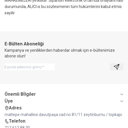
MAHKEMELERI yetkilidir. Siparisin elektronik ortamda onaylanmasi
durumunda, ALICI is bu sözlesmenin tüm hükümlerini kabul etmis
sayilir
E-Bülten Aboneliği
Kampanya ve yeniliklerden haberdar olmak için e-bültenimize
abone olun!
Kayıt 
Önemli Bİlgiler
Üye
Adres
maltepe mahallesi davutpaşa cad no 81/11 zeytinburnu / topkapı
Telefon
212 612 88 30