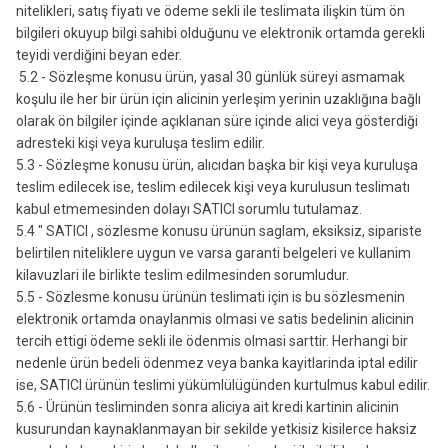
nitelikleri, satış fiyatı ve ödeme sekli ile teslimata ilişkin tüm ön
bilgileri okuyup bilgi sahibi olduğunu ve elektronik ortamda gerekli
teyidi verdiğini beyan eder.
5.2 - Sözleşme konusu ürün, yasal 30 günlük süreyi asmamak
koşulu ile her bir ürün için alicinin yerleşim yerinin uzaklığına bağlı
olarak ön bilgiler içinde açıklanan süre içinde alici veya gösterdiği
adresteki kişi veya kuruluşa teslim edilir.
5.3 - Sözleşme konusu ürün, alıcıdan başka bir kişi veya kuruluşa
teslim edilecek ise, teslim edilecek kişi veya kurulusun teslimatı
kabul etmemesinden dolayı SATICI sorumlu tutulamaz.
5.4 " SATICI , sözlesme konusu ürünün saglam, eksiksiz, sipariste
belirtilen niteliklere uygun ve varsa garanti belgeleri ve kullanim
kilavuzlari ile birlikte teslim edilmesinden sorumludur.
5.5 - Sözlesme konusu ürünün teslimati için is bu sözlesmenin
elektronik ortamda onaylanmis olmasi ve satis bedelinin alicinin
tercih ettigi ödeme sekli ile ödenmis olmasi sarttir. Herhangi bir
nedenle ürün bedeli ödenmez veya banka kayitlarinda iptal edilir
ise, SATICI ürünün teslimi yükümlülügünden kurtulmus kabul edilir.
5.6 - Ürünün tesliminden sonra aliciya ait kredi kartinin alicinin
kusurundan kaynaklanmayan bir sekilde yetkisiz kisilerce haksiz