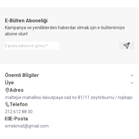
E-Bülten Aboneliği
Kampanya ve yeniliklerden haberdar olmak için e-bültenimize
abone olun!
Kayıt 
Önemli Bİlgiler
Üye
Adres
maltepe mahallesi davutpaşa cad no 81/11 zeytinburnu / topkapı
Telefon
212 612 88 30
E-Posta
emekmat@gmail.com