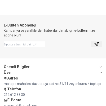
E-Bülten Aboneliği
Kampanya ve yeniliklerden haberdar olmak için e-bültenimize
abone olun!
Kayıt 
Önemli Bİlgiler
Üye
Adres
maltepe mahallesi davutpaşa cad no 81/11 zeytinburnu / topkapı
Telefon
212 612 88 30
E-Posta
emekmat@gmail.com