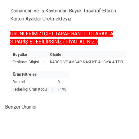
Zamandan ve İş Kaybından Büyük Tasarruf Ettiren
Karton Ayaklar Üretmekteyiz
ÜRÜNLERİMİZİ ÇİFT TARAF BANTLI OLARAKTA
SİPARİŞ EDEBİLİRSİNİZ ( FİYAT ALINIZ )
Boyutlar
Ölçüler
Teslimat Bilgisi
:
KARGO VE AMBAR NAKLİYE ALICIYA AİTTİR
Ürün Filtreleri
Barkod
:
0
Tedarikçi Ürün Kodu
:
T190
Benzer Ürünler
Karton Poster Ayağı 24 cm 100
Karton Poster Ayağı 24 cm 1000
Adet
Adet
725,00
TL + KDV
5.200,00
TL + KDV