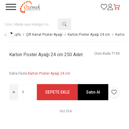
Favorilerim
Hesabım
Sepetim
Paylaş
Ana Sayfa
Çift Kanat Poster Ayağı
Karton Poster Ayağı 24 cm
Karton P
Ürün Kodu
T190
Karton Poster Ayağı 24 cm 250 Adet
Daha Fazla
Karton Poster Ayağı 24 cm
SEPETE EKLE
Satın Al
Favoriye 
Not Ekle